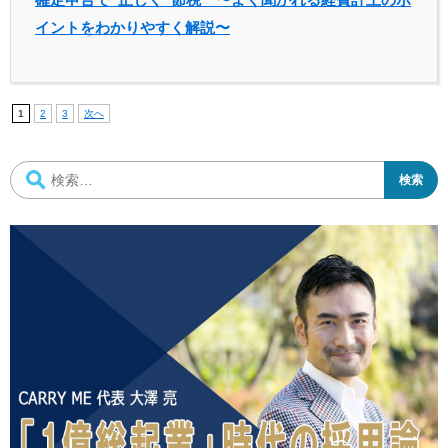
イントをわかりやすく解説〜
1
2
3
次へ
検
索: