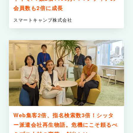
会員数も2倍に成長
スマートキャンプ株式会社
詳
Web集客2倍、指名検索数3倍！シッタ
ー派遣会社再生物語。危機にこそ頼るべ