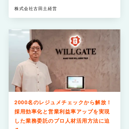
株式会社古田土経営
詳
2000名のレジュメチェックから解放！
採用効率化と営業利益率アップを実現
した業務委託のプロ人材活用方法に迫