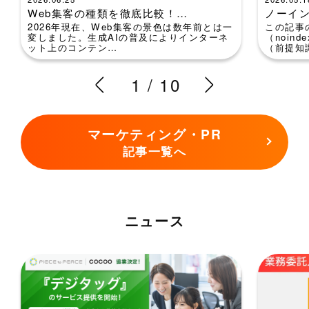
Web集客の種類を徹底比較！…
ノーイン
2026年現在、Web集客の景色は数年前とは一
この記事
変しました。生成AIの普及によりインターネ
（noin
ット上のコンテン…
（前提知識
1
/
10
マーケティング・PR
記事一覧へ
ニュース