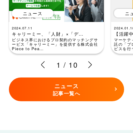
ニュース
ニ
2024.07.11
2024.01.1
キャリーミー、「人財」×「デ…
【活躍
ビジネス界におけるプロ契約のマッチングサ
マーケテ
ービス「キャリーミー」を提供する株式会社
託の「プ
Piece to Pea…
ビスを行
1
/
10
ニュース
記事一覧へ