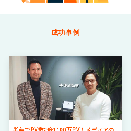
成功事例
詳
半年でPV数2倍1100万PV！メディアの