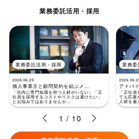
業務委託活用・採用
業務委託活用・採用
業務委
2026.06.25
2026.06.2
個人事業主と顧問契約を結ぶメ…
アドバ
「社内に専門知識を持つ人材がいない」「正
「正社員
社員を採用するコストやリスクは避けたい」
ても応募
とお悩みではありませんか…
人材を雇
1
/
10