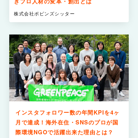
きプロ人材の変革・創出とは
株式会社ポピンズシッター
詳
インスタフォロワー数の年間KPIを4ヶ
月で達成！海外在住・SNSのプロが国
際環境NGOで活躍出来た理由とは？