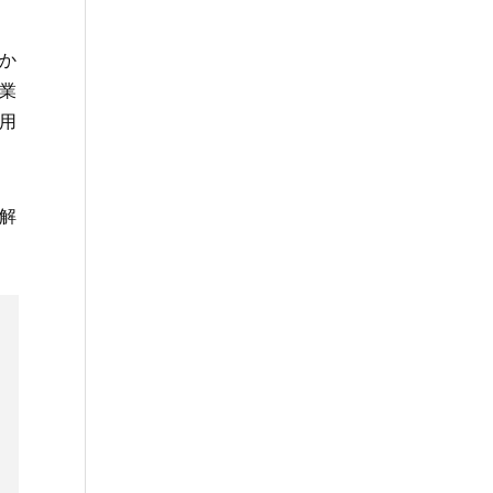
か
業
用
解