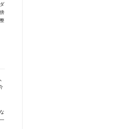
ダ
傍
整
人
介
な
一