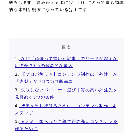
解説します。読み終える頃には、自社にとって最も効率
的な体制が明確になっているはずです。
目次
1.
なぜ「頑張って書いた記事」でリードが増えな
いのか？3つの致命的な原因
2.
【プロが教える】コンテンツ制作は「外注」か
「内製」か？3つの判断基準
3.
失敗しないパートナー選び｜質の高い外注先を
見極める3つの条件
4.
成果を出し続けるための「コンテンツ制作」4
ステップ
5.
まとめ：限られた予算で質の高いコンテンツを
作るために