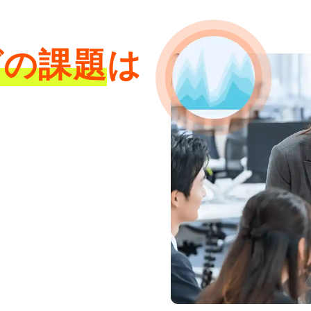
グの
課題
は
？
い