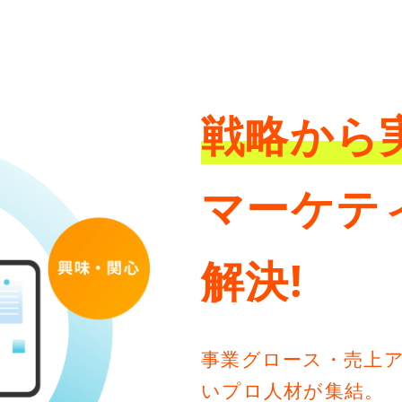
戦略から
マーケテ
解決!
事業グロース・売上
いプロ人材が集結。