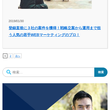
2019/01/30
登録直後に３社の案件を獲得！戦略立案から運用まで担
う人気の若手WEBマーケティングのプロ！
1
2
次へ
検
索: