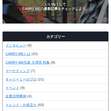
いいね！して
CARRY MEの最新記事をチェックしよう。
カテゴリー
インタビュー
(8)
CARRY MEとは
(42)
CARRY ME代表 大澤亮 特集
(8)
マーケティング
(7)
キャリーミーのプロ
(21)
イベント
(9)
企業活用事例
(4)
トレンド・お役立ち
(60)