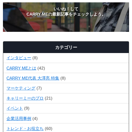
いいね！して
CARRY MEの最新記事をチェックしよう。
カテゴリー
インタビュー
(8)
CARRY MEとは
(42)
CARRY ME代表 大澤亮 特集
(8)
マーケティング
(7)
キャリーミーのプロ
(21)
イベント
(9)
企業活用事例
(4)
トレンド・お役立ち
(60)