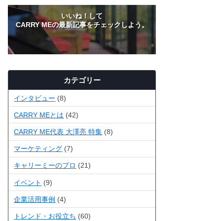
いいね！して
CARRY MEの最新記事をチェックしよう。
カテゴリー
インタビュー
(8)
CARRY MEとは
(42)
CARRY ME代表 大澤亮 特集
(8)
マーケティング
(7)
キャリーミーのプロ
(21)
イベント
(9)
企業活用事例
(4)
トレンド・お役立ち
(60)