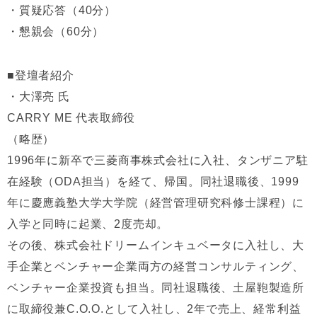
・質疑応答（40分）
・懇親会（60分）
■登壇者紹介
・大澤亮 氏
CARRY ME 代表取締役
（略歴）
1996年に新卒で三菱商事株式会社に入社、タンザニア駐
在経験（ODA担当）を経て、帰国。同社退職後、1999
年に慶應義塾大学大学院（経営管理研究科修士課程）に
入学と同時に起業、2度売却。
その後、株式会社ドリームインキュベータに入社し、大
手企業とベンチャー企業両方の経営コンサルティング、
ベンチャー企業投資も担当。同社退職後、土屋鞄製造所
に取締役兼C.O.O.として入社し、2年で売上、経常利益