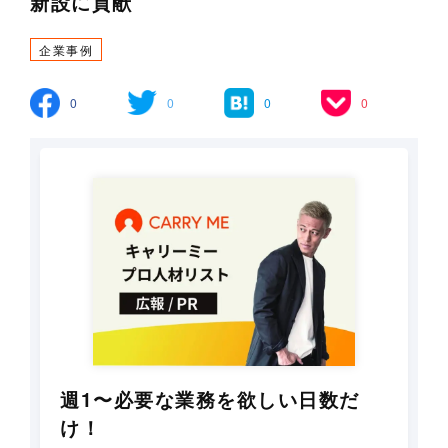
新設に貢献
企業事例
0
0
0
0
週1〜必要な業務を欲しい日数だ
け！