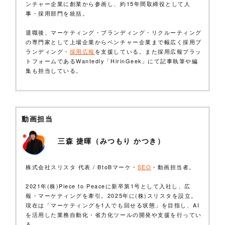
ンチャー企業に創業から参画し、約15年間取締役として人
事・採用部門を統括。
退職後、マーケティング・ブランディング・リクルーティング
の専門家として上場企業からベンチャー企業まで幅広く採用ブ
ランディング・
採用広報
を支援している。また採用広報プラッ
トフォームであるWantedly「HirinGeek」にて記事執筆や編
集も担当している。
動画担当
三森 捷暉（みつもり かつき）
株式会社スリスタ 代表 / BtoBマーケ・
SEO
・動画担当者。
2021年(株)Piece to Peaceに新卒第1号として入社し、広
報・マーケティングを牽引。2025年に(株)スリスタを設立。
現在は「マーケティングを1人でも回せる状態」を目指し、AI
を活用した業務自動化・省力化ツールの開発や支援を行ってい
る。