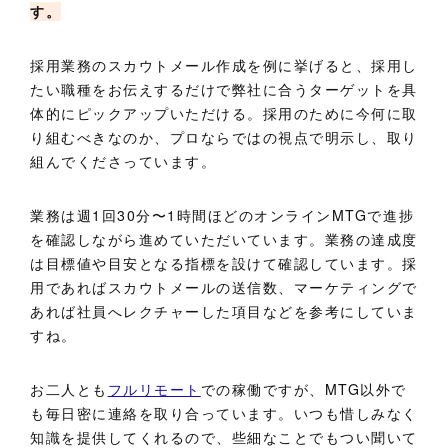
す。
採用業務のスカウトメール作成を例に挙げると、採用し
たい職種をお伝えするだけで弊社に合うターゲットを具
体的にピックアップいただける。採用のために今何に取
り組むべきなのか、プロならではの視点で明示し、取り
組んでくださっています。
業務は週1回30分〜1時間ほどのオンラインMTGで進捗
を確認しながら進めていただいています。業務の達成度
は目標値や目安となる指標を設けて確認しています。採
用であればスカウトメールの送信数、マーケティングで
あれば社員へレクチャーした項目などを参考にしていま
すね。
お二人とも
フルリモート
での稼働ですが、MTG以外で
も毎日密に連絡を取り合っています。いつも惜しみなく
知識を提供してくれるので、些細なことでもつい聞いて