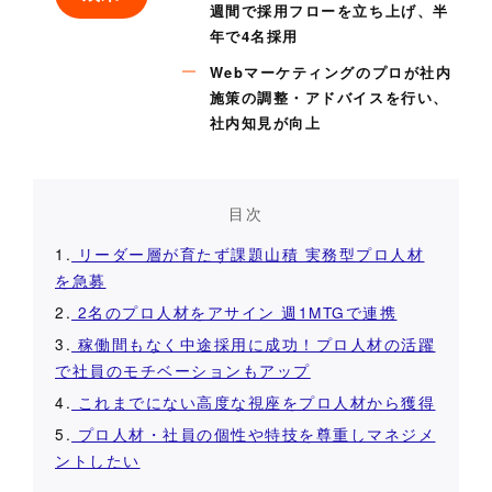
週間で採用フローを立ち上げ、半
年で4名採用
Webマーケティングのプロが社内
施策の調整・アドバイスを行い、
社内知見が向上
目次
1.
リーダー層が育たず課題山積 実務型プロ人材
を急募
2.
2名のプロ人材をアサイン 週1MTGで連携
3.
稼働間もなく中途採用に成功！プロ人材の活躍
で社員のモチベーションもアップ
4.
これまでにない高度な視座をプロ人材から獲得
5.
プロ人材・社員の個性や特技を尊重しマネジメ
ントしたい