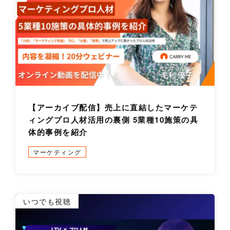
【アーカイブ配信】売上に直結したマーケテ
ィングプロ人材活用の裏側 5業種10施策の具
体的事例を紹介
マーケティング
詳
いつでも視聴