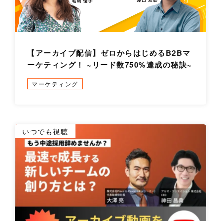
【アーカイブ配信】ゼロからはじめるB2Bマ
ーケティング！ ~リード数750%達成の秘訣~
マーケティング
詳
いつでも視聴