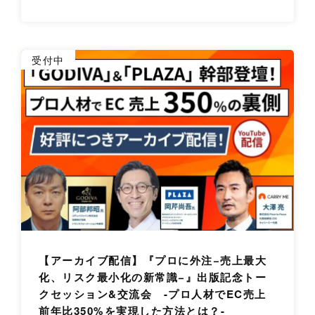
詳
受付中
【アーカイブ配信】『プロに外注−売上最大
化、リスク最小化の新常識−』出版記念トー
クセッション&交流会 -プロ人材でEC売上
前年比350%を実現した方法とは？-