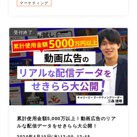
マーケティング
詳
受付終了
累計使用金額5,000万以上！動画広告のリア
ルな配信データをせきらら大公開！
2024年4月10日(水)12:00~12:45