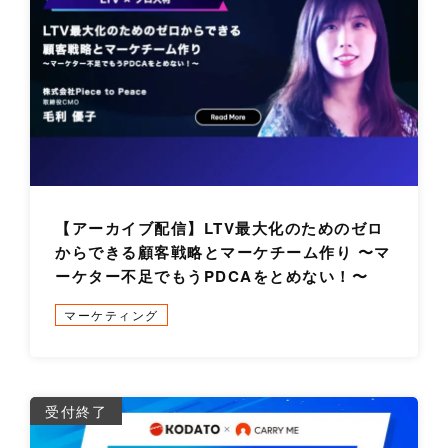
【アーカイブ配信】LTV最大化のためのゼロ
からできる顧客戦略とマーケチーム作り 〜マ
ーケター不足でもうPDCAをとめない！〜
マーケティング
詳
受付終了