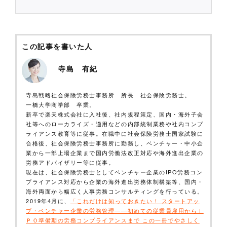
この記事を書いた人
寺島 有紀
寺島戦略社会保険労務士事務所 所長 社会保険労務士。
一橋大学商学部 卒業。
新卒で楽天株式会社に入社後、社内規程策定、国内・海外子会
社等へのローカライズ・適用などの内部統制業務や社内コンプ
ライアンス教育等に従事。在職中に社会保険労務士国家試験に
合格後、社会保険労務士事務所に勤務し、ベンチャー・中小企
業から一部上場企業まで国内労働法改正対応や海外進出企業の
労務アドバイザリー等に従事。
現在は、社会保険労務士としてベンチャー企業のIPO労務コン
プライアンス対応から企業の海外進出労務体制構築等、国内・
海外両面から幅広く人事労務コンサルティングを行っている。
2019年4月に、
「これだけは知っておきたい！ スタートアッ
プ・ベンチャー企業の労務管理――初めての従業員雇用からＩ
ＰＯ準備期の労務コンプライアンスまで この一冊でやさしく