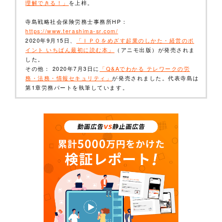
理解できる！」
を上梓。
寺島戦略社会保険労務士事務所HP：
https://www.terashima-sr.com/
2020年9月15日、
「ＩＰＯをめざす起業のしかた・経営のポ
イント いちばん最初に読む本」
（アニモ出版）が発売されま
した。
その他： 2020年7月3日に
「Q&Aでわかる テレワークの労
務・法務・情報セキュリティ」
が発売されました。代表寺島は
第1章労務パートを執筆しています。