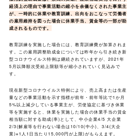
経済上の理由で事業活動の縮小を余儀なくされた事業主
が、一時的に休業や教育訓練、出向をおこなって労働者
の雇用維持を図った場合に休業手当、賃金等の一部が助
成されるものです。
教育訓練を実施した場合には、教育訓練費が加算されま
す。この雇用調整助成金については昨年から引き続き新
型コロナウイルス特例は継続されていますが、2021年
5月以降順次受給上限額等が縮小されていく見込みで
す。
現在新型コロナウイルス特例により、売上高または生産
量などの事業活動を示す指標が前年・前年等比で1か月
5%以上減少している事業主が、労使協定に基づき休業
等を実施すると、休業を実施した場合の休業手当の賃金
相当額に対する助成(率)として、中小企業4/5 大企業
2/3(解雇等を行わない場合は10/10(中小)、3/4(大企
業)※1人1日当たり15,000円が上限)がもらえます。