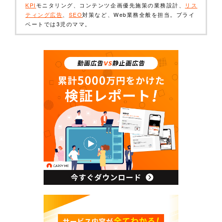
KPI
モニタリング、コンテンツ企画優先施策の業務設計、
リス
ティング広告
、
SEO
対策など、Web業務全般を担当。プライ
ベートでは3児のママ。