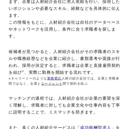
まず、企業は人材紹介会社に求人依頼を行い、採用した
いポジションや必要なスキル、経験などを具体的に伝え
ます。
この情報をもとに、人材紹介会社は自社のデータベース
やネットワークを活用し、条件に合う求職者を探しま
す。
候補者が見つかると、人材紹介会社がその求職者のスキ
ルや職務経歴などを企業に紹介し、書類選考や面接が行
われ、採用が決定すると、求職者は企業と直接雇用契約
を結び*、実際に勤務を開始する流れです。
※キャリーミーのような
業務委託
人材の紹介会社では、企業と求職者
間ではなく、企業と
エージェント
間で契約を結ぶ
マッチングの過程では、人材紹介会社が企業の要望を深
く理解し、求職者に対しても企業文化や仕事内容を丁寧
に説明することで、ミスマッチを防ぎます。
また、多くの人材紹介サービスは「
成功報酬型求人
」を