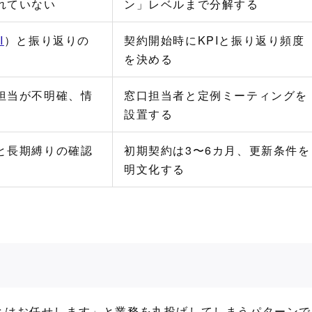
れていない
ン」レベルまで分解する
I
）と振り返りの
契約開始時にKPIと振り返り頻度
を決める
担当が不明確、情
窓口担当者と定例ミーティングを
設置する
と長期縛りの確認
初期契約は3〜6カ月、更新条件を
明文化する
とはお任せします」と業務を丸投げしてしまうパターンで