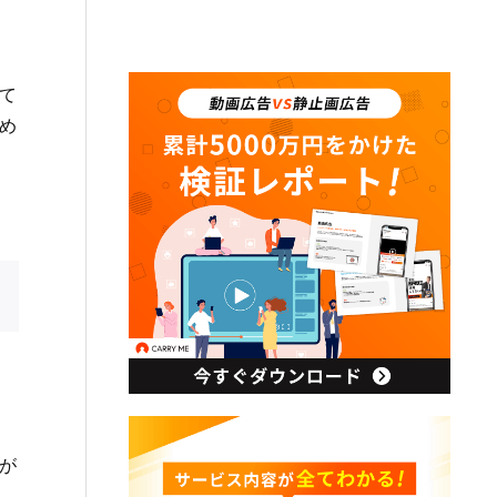
て
め
が