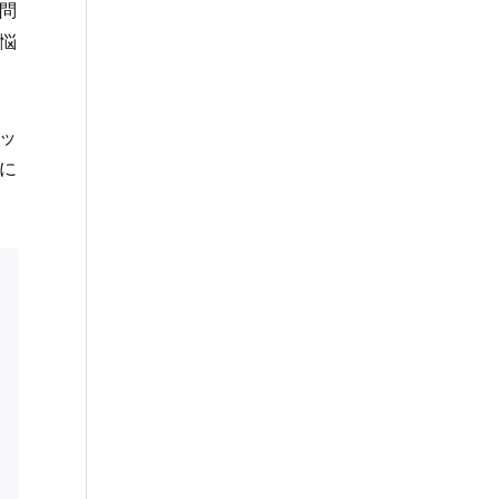
問
悩
ッ
に