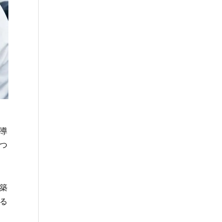
導
つ
築
る