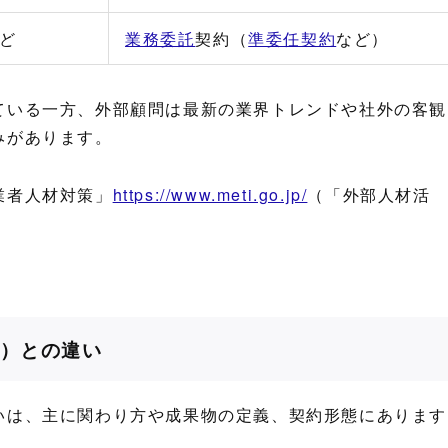
ど
業務委託
契約（
準委任契約
など）
ている一方、外部顧問は最新の業界トレンドや社外の客観
みがあります。
業者人材対策」
https://www.meti.go.jp/
（「外部人材活
）との違い
いは、主に関わり方や成果物の定義、契約形態にあります