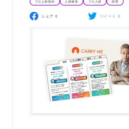
プロ人材契約
人材確保
プロ人材
採用
シェア
0
ツイート
0