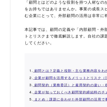
「顧問とはどのような役割を持つ人材なの
をお持ちではありませんか。事業の成長ス
む企業にとって、外部顧問の活用は非常に
本記事では、顧問の定義や「内部顧問・外
トとリスクまで徹底解説します。自社の課
してください。
1.
顧問とは？定義と役割・主な業務内容をわ
2.
企業が顧問を活用するメリットとリスク（
3.
顧問契約（業務委託）と雇用契約の違い・
4.
企業が知っておくべき顧問契約締結時のチ
5.
まとめ：課題に合わせた外部顧問の活用で