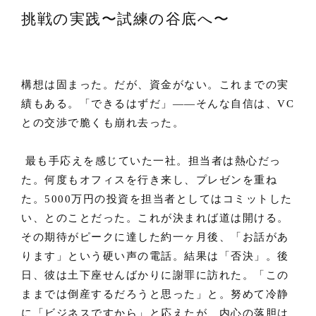
挑戦の実践〜試練の谷底へ〜
構想は固まった。だが、資金がない。これまでの実
績もある。「できるはずだ」——そんな自信は、VC
との交渉で脆くも崩れ去った。
最も手応えを感じていた一社。担当者は熱心だっ
た。何度もオフィスを行き来し、プレゼンを重ね
た。5000万円の投資を担当者としてはコミットした
い、とのことだった。これが決まれば道は開ける。
その期待がピークに達した約一ヶ月後、「お話があ
ります」という硬い声の電話。結果は「否決」。後
日、彼は土下座せんばかりに謝罪に訪れた。「この
ままでは倒産するだろうと思った」と。努めて冷静
に「ビジネスですから」と応えたが、内心の落胆は