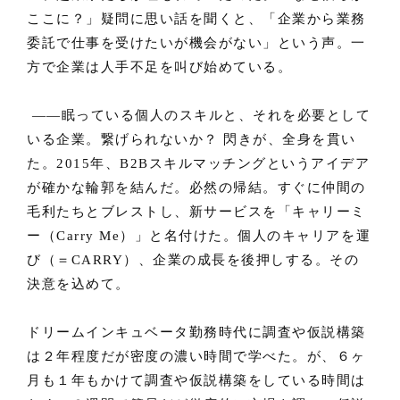
ここに？」疑問に思い話を聞くと、「企業から業務
委託で仕事を受けたいが機会がない」という声。一
方で企業は人手不足を叫び始めている。
——眠っている個人のスキルと、それを必要として
いる企業。繋げられないか？ 閃きが、全身を貫い
た。2015年、B2Bスキルマッチングというアイデア
が確かな輪郭を結んだ。必然の帰結。すぐに仲間の
毛利たちとブレストし、新サービスを「キャリーミ
ー（Carry Me）」と名付けた。個人のキャリアを運
び（＝CARRY）、企業の成長を後押しする。その
決意を込めて。
ドリームインキュベータ勤務時代に調査や仮説構築
は２年程度だが密度の濃い時間で学べた。が、６ヶ
月も１年もかけて調査や仮説構築をしている時間は