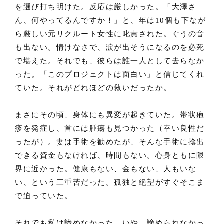
を選び打ち明けた。反応は厳しかった。「大澤さ
ん、何やってるんですか！」と、年は10個も下なが
ら厳しい元リクルート女性に叱責された。ぐうの音
も出ない。情けなさで、涙が出そうになるのを必死
で堪えた。それでも、彼らは誰一人として去らなか
った。「このプロジェクトは面白い」と信じてくれ
ていた。それがどれほどの救いだったか。
まさにその頃、身体にも異変が起きていた。帯状疱
疹を発症し、首には腫瘍も見つかった（幸い良性だ
ったが）。妻は手術を勧めたが、そんな手術に捻出
できる資金もなければ、時間もない。心身ともに限
界に近かった。健康もない、金もない、人もいな
い、という三重苦だった。孤独と絶望がすぐそこま
で迫っていた。
それでも私は諦めなかった。いや、諦められなかっ