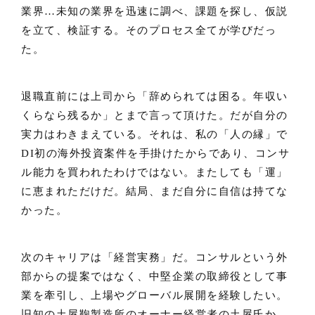
業界…未知の業界を迅速に調べ、課題を探し、仮説
を立て、検証する。そのプロセス全てが学びだっ
た。
退職直前には上司から「辞められては困る。年収い
くらなら残るか」とまで言って頂けた。だが自分の
実力はわきまえている。それは、私の「人の縁」で
DI初の海外投資案件を手掛けたからであり、コンサ
ル能力を買われたわけではない。またしても「運」
に恵まれただけだ。結局、まだ自分に自信は持てな
かった。
次のキャリアは「経営実務」だ。コンサルという外
部からの提案ではなく、中堅企業の取締役として事
業を牽引し、上場やグローバル展開を経験したい。
旧知の土屋鞄製造所のオーナー経営者の土屋氏か