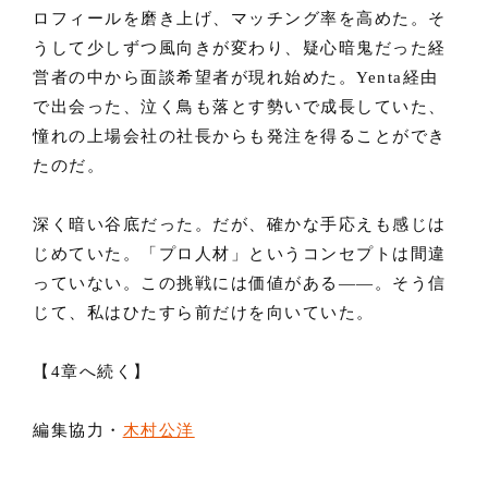
ロフィールを磨き上げ、マッチング率を高めた。そ
うして少しずつ風向きが変わり、疑心暗鬼だった経
営者の中から面談希望者が現れ始めた。Yenta経由
で出会った、泣く鳥も落とす勢いで成長していた、
憧れの上場会社の社長からも発注を得ることができ
たのだ。
深く暗い谷底だった。だが、確かな手応えも感じは
じめていた。「プロ人材」というコンセプトは間違
っていない。この挑戦には価値がある——。そう信
じて、私はひたすら前だけを向いていた。
【4章へ続く】
編集協力・
木村公洋