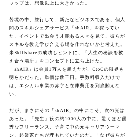
ャップは、想像以上に大きかった。
苦境の中、並行して、新たなビジネスである、個人
間のスキルシェアサービス「shAIR」を探ってい
た。イベントで出会う才能ある人々を見て、彼らが
スキルを教え学び合える場を作れないかと考えた。
米Skillshareの成功もヒントに、「人生の秘訣を教
え合う場所」をコンセプトに立ち上げた。
「shAIR」は会員1万人を超えたが、CtoCの限界も
明らかだった。単価は数千円。手数料収入だけで
は、エシカル事業の赤字と在庫費用を到底賄えな
い。
だが、まさにその「shAIR」の中にこそ、次の光は
あった。「先生」役の約1000人の中に、驚くほど優
秀なフリーランス、子育て中の元キャリアウーマ
ン、起業家たちが埋もれていたのだ。「なぜ彼らが