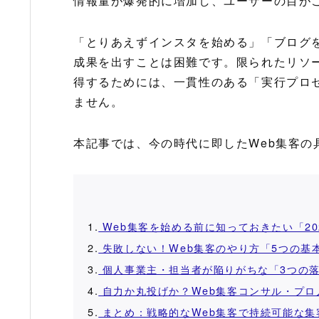
情報量が爆発的に増加し、ユーザーの目が
「とりあえずインスタを始める」「ブログ
成果を出すことは困難です。限られたリソ
得するためには、一貫性のある「実行プロ
ません。
本記事では、今の時代に即したWeb集客の
1.
Web集客を始める前に知っておきたい「20
2.
失敗しない！Web集客のやり方「5つの基
3.
個人事業主・担当者が陥りがちな「3つの
4.
自力か丸投げか？Web集客コンサル・プロ
5.
まとめ：戦略的なWeb集客で持続可能な集