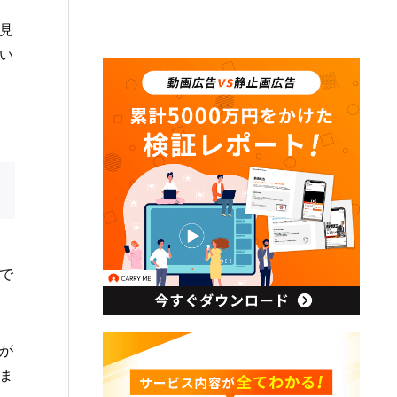
見
い
で
が
ま