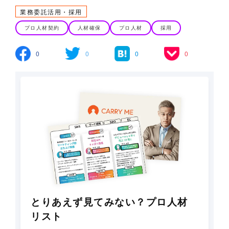
業務委託活用・採用
プロ人材契約
人材確保
プロ人材
採用
0
0
0
0
とりあえず見てみない？プロ人材
リスト