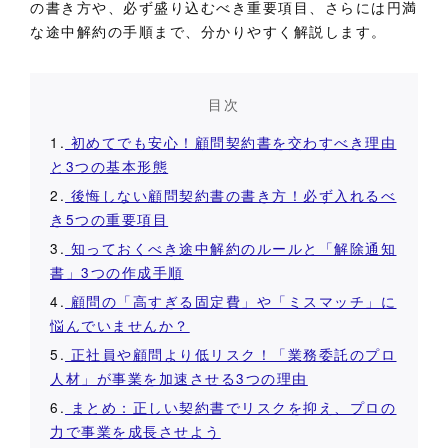
の書き方や、必ず盛り込むべき重要項目、さらには円満
な途中解約の手順まで、分かりやすく解説します。
目次
1.
初めてでも安心！顧問契約書を交わすべき理由
と3つの基本形態
2.
後悔しない顧問契約書の書き方！必ず入れるべ
き5つの重要項目
3.
知っておくべき途中解約のルールと「解除通知
書」3つの作成手順
4.
顧問の「高すぎる固定費」や「ミスマッチ」に
悩んでいませんか？
5.
正社員や顧問より低リスク！「業務委託のプロ
人材」が事業を加速させる3つの理由
6.
まとめ：正しい契約書でリスクを抑え、プロの
力で事業を成長させよう