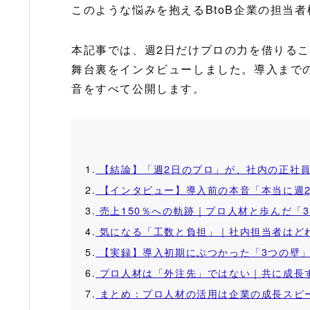
このような悩みを抱えるBtoB企業の担当者
本記事では、週2日だけプロの力を借りるこ
舞台裏をインタビューしました。導入まで
音をすべて公開します。
1.
【結論】「週2日のプロ」が、社内の正社
2.
【インタビュー】導入前の本音「本当に週
3.
売上150％への軌跡｜プロ人材と歩んだ「
4.
気になる「工数と負担」｜社内担当者はど
5.
【実録】導入初期にぶつかった「3つの壁
6.
プロ人材は「外注先」ではない｜共に成長
7.
まとめ：プロ人材の活用は企業の成長スピ