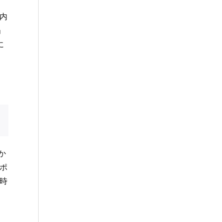
内
」
に
か
ポ
時