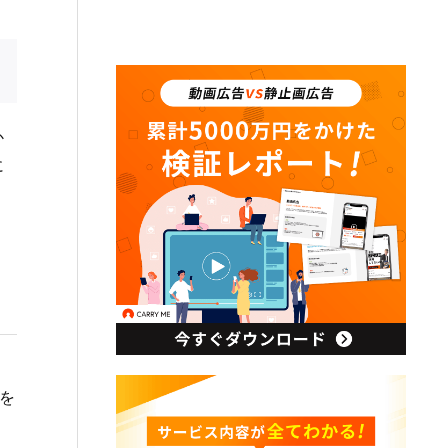
か
に
を